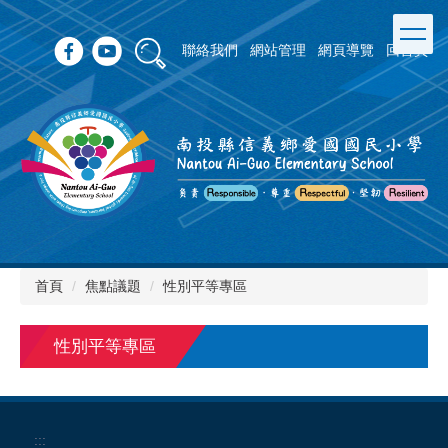
跳
到
聯絡我們
網站管理
網頁導覽
回首頁
主
要
內
容
區
首頁
焦點議題
性別平等專區
性別平等專區
:::