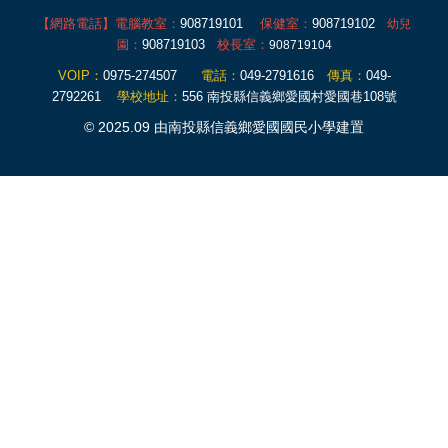
【網路電話】
電腦教室
：
908719101
保健室
：
908719102
幼兒
：
908719103
校長室
：
園
908719104
VOIP
：
0975-274507
電話
：
049-2791616
傳真
：
049-
2792261
學校地址：
556 南投縣信義鄉愛國村愛國巷108號
© 2025.09 由南投縣信義鄉愛國國民小學建置